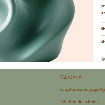
pr
it
R
S
TADASANA
cooptadasanayoga@g
155, Rue de la Reine,