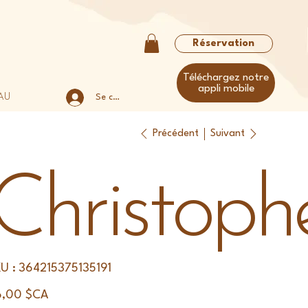
Réservation
Téléchargez notre
appli mobile
AU
Se connecter
Précédent
Suivant
Christoph
SKU
U :
364215375135191
364215375135191
6,00 $CA