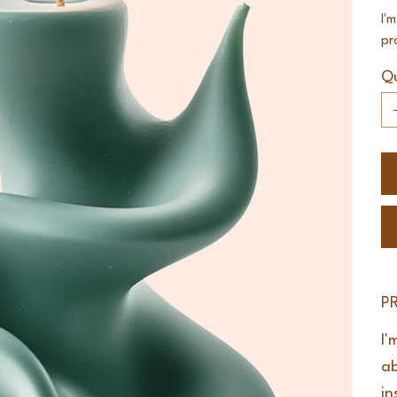
I'
pr
Qu
P
I'
ab
in